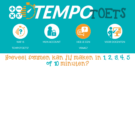
WAT IS
MIJN ACCOUNT
HEB JE EEN
VOOR DOCENTEN
TEMPOTOETS?
VRAAG?
Hoeveel sommen kan jij maken in
1, 2, 3, 4, 5
of 10
minuten?