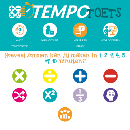
WAT IS
MIJN ACCOUNT
HEB JE EEN
VOOR DOCENTEN
TEMPOTOETS?
VRAAG?
Hoeveel sommen kan jij maken in
1, 2, 3, 4, 5
of 10
minuten?