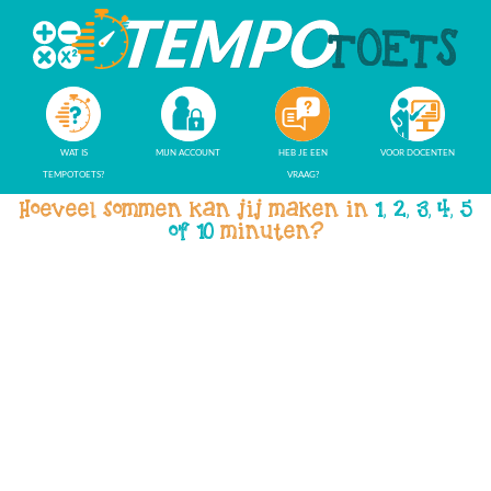
WAT IS
MIJN ACCOUNT
HEB JE EEN
VOOR DOCENTEN
TEMPOTOETS?
VRAAG?
Hoeveel sommen kan jij maken in
1, 2, 3, 4, 5
of 10
minuten?