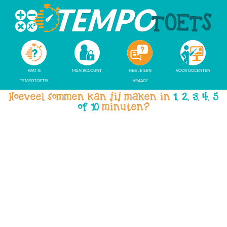
WAT IS
MIJN ACCOUNT
HEB JE EEN
VOOR DOCENTEN
TEMPOTOETS?
VRAAG?
Hoeveel sommen kan jij maken in
1, 2, 3, 4, 5
of 10
minuten?