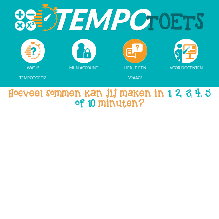
WAT IS
MIJN ACCOUNT
HEB JE EEN
VOOR DOCENTEN
TEMPOTOETS?
VRAAG?
Hoeveel sommen kan jij maken in
1, 2, 3, 4, 5
of 10
minuten?