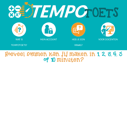
WAT IS
MIJN ACCOUNT
HEB JE EEN
VOOR DOCENTEN
TEMPOTOETS?
VRAAG?
Hoeveel sommen kan jij maken in
1, 2, 3, 4, 5
of 10
minuten?