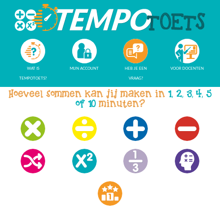
WAT IS
MIJN ACCOUNT
HEB JE EEN
VOOR DOCENTEN
TEMPOTOETS?
VRAAG?
Hoeveel sommen kan jij maken in
1, 2, 3, 4, 5
of 10
minuten?