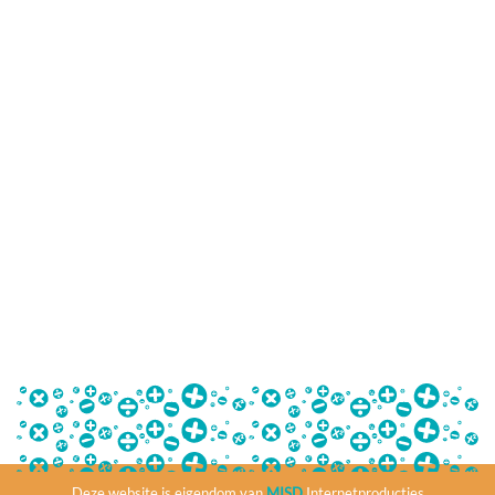
Deze website is eigendom van
MISD
Internetproducties