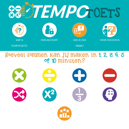
WAT IS
MIJN ACCOUNT
HEB JE EEN
VOOR DOCENTEN
TEMPOTOETS?
VRAAG?
Hoeveel sommen kan jij maken in
1, 2, 3, 4, 5
of 10
minuten?