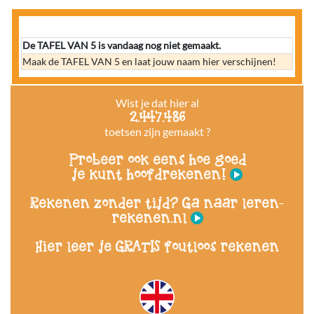
De TAFEL VAN 5 is vandaag nog niet gemaakt.
Maak de TAFEL VAN 5 en laat jouw naam hier verschijnen!
Wist je dat hier al
2.447.486
toetsen zijn gemaakt ?
Probeer ook eens hoe goed
je kunt hoofdrekenen!
Rekenen zonder tijd? Ga naar leren-
rekenen.nl
Hier leer je GRATIS foutloos rekenen