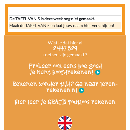
De TAFEL VAN 5 is deze week nog niet gemaakt.
Maak de TAFEL VAN 5 en laat jouw naam hier verschijnen!
Wist je dat hier al
2.447.529
toetsen zijn gemaakt ?
Probeer ook eens hoe goed
je kunt hoofdrekenen!
Rekenen zonder tijd? Ga naar leren-
rekenen.nl
Hier leer je GRATIS foutloos rekenen