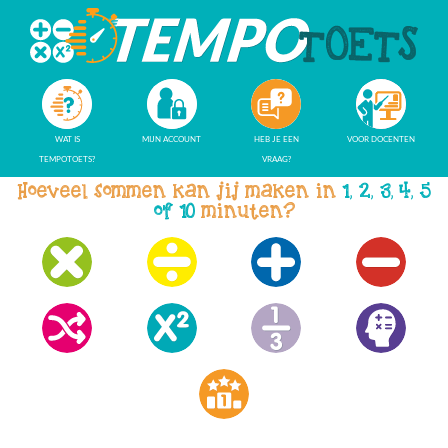
WAT IS
MIJN ACCOUNT
HEB JE EEN
VOOR DOCENTEN
TEMPOTOETS?
VRAAG?
Hoeveel sommen kan jij maken in
1, 2, 3, 4, 5
of 10
minuten?