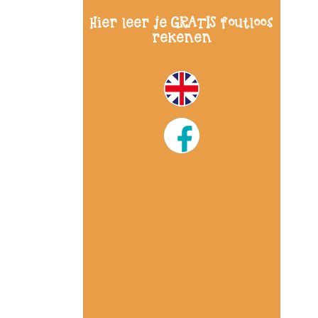
Hier leer je GRATIS foutloos
rekenen