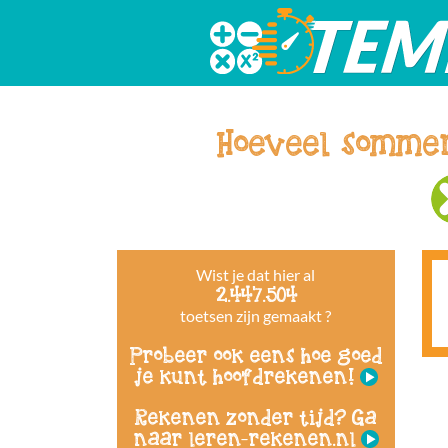
Hoeveel somme
Wist je dat hier al
2.447.504
toetsen zijn gemaakt ?
Probeer ook eens hoe goed
je kunt hoofdrekenen!
Rekenen zonder tijd? Ga
naar leren-rekenen.nl