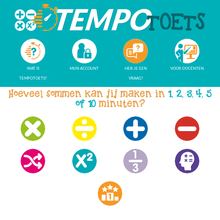
WAT IS
MIJN ACCOUNT
HEB JE EEN
VOOR DOCENTEN
TEMPOTOETS?
VRAAG?
Hoeveel sommen kan jij maken in
1, 2, 3, 4, 5
of 10
minuten?