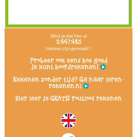
Wist je dat hier al
2.447.485
toetsen zijn gemaakt ?
Probeer ook eens hoe goed
je kunt hoofdrekenen!
Rekenen zonder tijd? Ga naar leren-
rekenen.nl
Hier leer je GRATIS foutloos rekenen