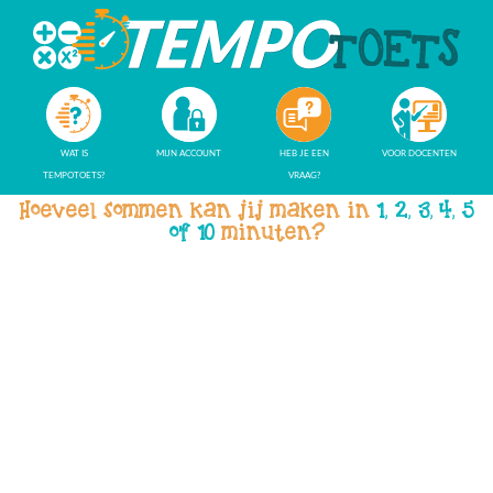
WAT IS
MIJN ACCOUNT
HEB JE EEN
VOOR DOCENTEN
TEMPOTOETS?
VRAAG?
Hoeveel sommen kan jij maken in
1, 2, 3, 4, 5
of 10
minuten?