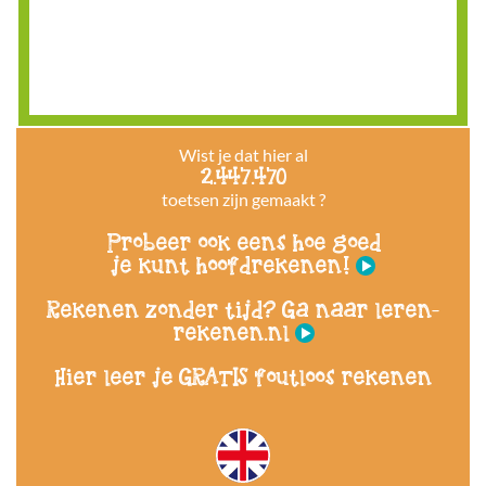
Wist je dat hier al
2.447.470
toetsen zijn gemaakt ?
Probeer ook eens hoe goed
je kunt hoofdrekenen!
Rekenen zonder tijd? Ga naar leren-
rekenen.nl
Hier leer je GRATIS foutloos rekenen