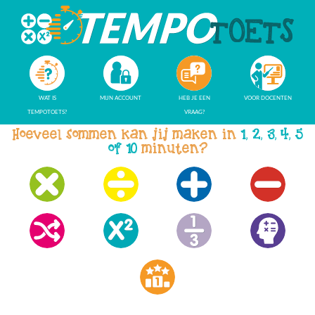
WAT IS
MIJN ACCOUNT
HEB JE EEN
VOOR DOCENTEN
TEMPOTOETS?
VRAAG?
Hoeveel sommen kan jij maken in
1, 2, 3, 4, 5
of 10
minuten?