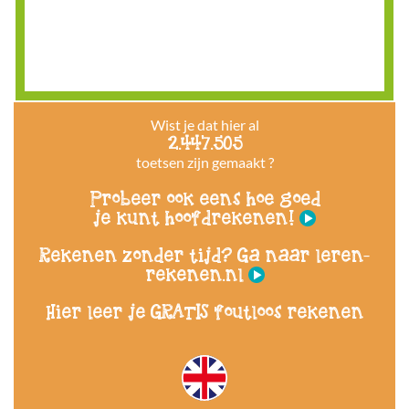
Wist je dat hier al
2.447.505
toetsen zijn gemaakt ?
Probeer ook eens hoe goed
je kunt hoofdrekenen!
Rekenen zonder tijd? Ga naar leren-
rekenen.nl
Hier leer je GRATIS foutloos rekenen