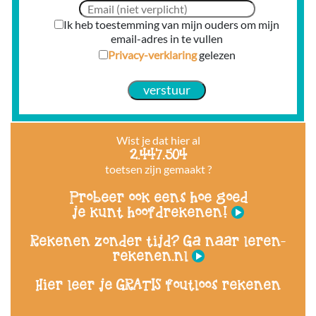
Ik heb toestemming van mijn ouders om mijn
email-adres in te vullen
Privacy-verklaring
gelezen
Wist je dat hier al
2.447.504
toetsen zijn gemaakt ?
Probeer ook eens hoe goed
je kunt hoofdrekenen!
Rekenen zonder tijd? Ga naar leren-
rekenen.nl
Hier leer je GRATIS foutloos rekenen