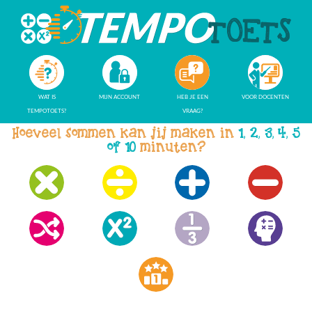
WAT IS
MIJN ACCOUNT
HEB JE EEN
VOOR DOCENTEN
TEMPOTOETS?
VRAAG?
Hoeveel sommen kan jij maken in
1, 2, 3, 4, 5
of 10
minuten?